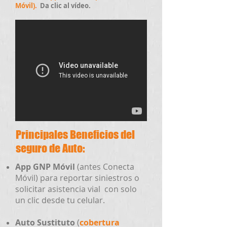
Móvil)
.
Da clic al vídeo.
Principales Beneficios del
seguro de Auto:
App GNP Móvil
(antes Conecta
Móvil)
para reportar siniestros o
solicitar asistencia vial con solo
un clic desde tu celular.
Auto Sustituto
(
cobertura