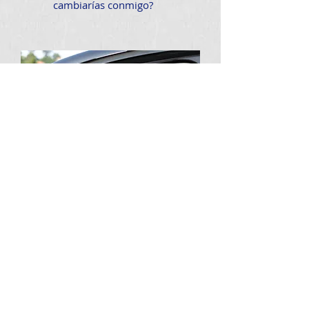
cambiarías conmigo?
Conoce más Ventajas del
SEGURO de AUTO GNP
Entonces envía los siguientes
datos: