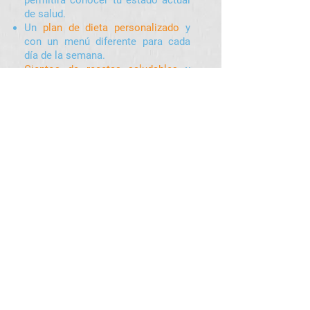
permitirá conocer tu estado actual
de salud.
Un
plan de dieta personalizado
y
con un menú diferente para cada
día de la semana.
Cientos de recetas saludables
y
videos que te enseñarán a
prepararlas.
Una completa
enciclopedia médica
con toda la información de
vanguardia.
Notas, reportajes y artículos
de
interés que se actualizan
diariamente.
¡Empieza hoy y mejora tu calidad de
vida!
Descarga la app