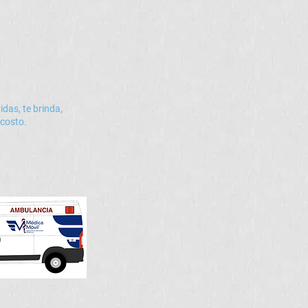
das, te brinda,
 costo.