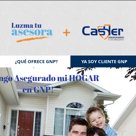
¿QUÉ OFRECE GNP?
YA SOY CLIENTE GNP
engo Asegurado mi HOGAR
en GNP!