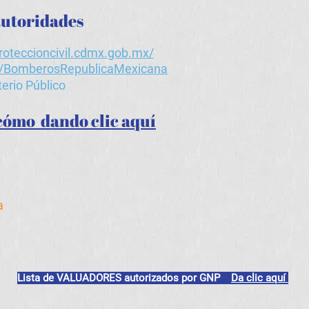
 autoridades
roteccioncivil.cdmx.gob.mx/
.ly/BomberosRepublicaMexicana
erio Público
cómo dando clic aquí
a
Lista de VALUADORES autorizados por GNP
Da clic aquí