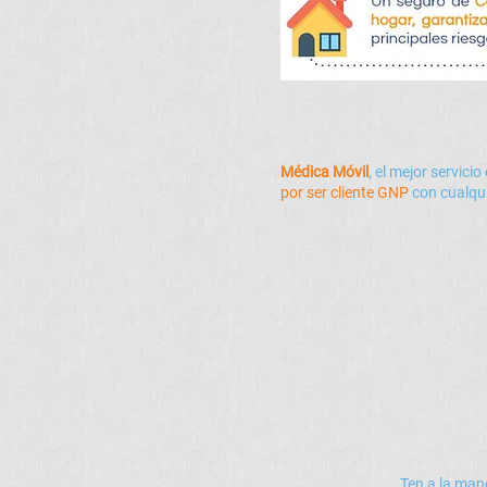
Médica Móvil
, el
mejor servicio
por ser cliente GNP
con cualqui
Ten a la man