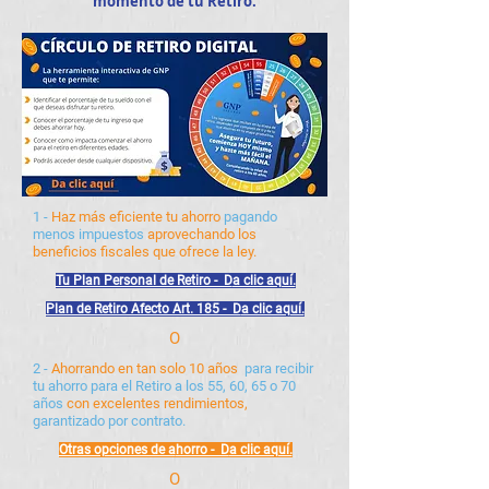
momento de tu Retiro.
1 -
Haz más eficiente tu ahorro
pagando
menos impuestos
aprovechando los
beneficios fiscales que ofrece la ley.
Tu Plan Personal de Retiro - D
a clic aquí.
Plan de Retiro Afecto Art. 185 - D
a clic aquí.
O
2 -
Ahorrando en tan solo 10 años
para recibir
tu ahorro para el Retiro a los 55, 60, 65 o 70
años
con excelentes rendimientos,
garantizado por contrato.
Otras opciones de a
horro - D
a clic aquí.
O