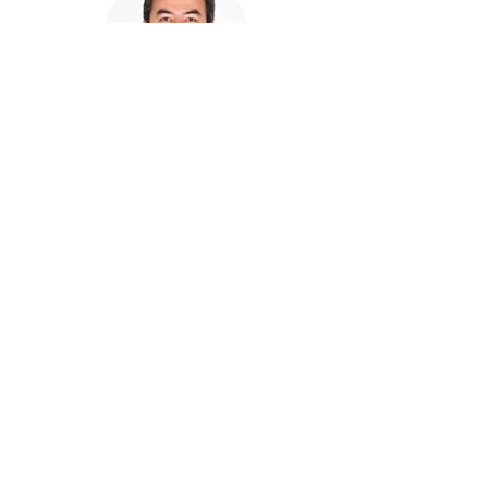
Rafael Monzón
" ... no solo tuvimos una póliza, sino a
una persona de confianza".
Concepción Muciño
" ... no solo vendes seguros, ayudas a las