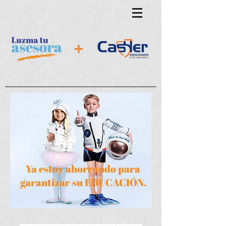
Ya estoy ahorrando para
garantizar
su EDUCACIÓN.