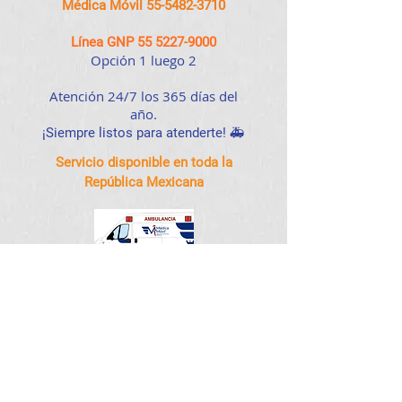
Médica Móvil
55-5482-3710
Línea GNP
55 5227-9000
Opción 1 luego 2
Atención 24/7 los 365 días del
año.​
¡Siempre listos para atenderte! 🚑
Servicio disponible en toda la
República Mexicana
Ten a la mano
tu número de
póliza, el cual te pedirán para
darte servicio.
beneficios
Nuevos
con tu membresía
Médica Móvil
Descubre todo lo que puedes hacer