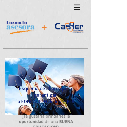
Esquema de ahorro para
garantizar
la EDUCACIÓN de los HIJOS​
¿Te gustaría brindarles la
oportunidad
de una
BUENA
EDUCACIÓN
?