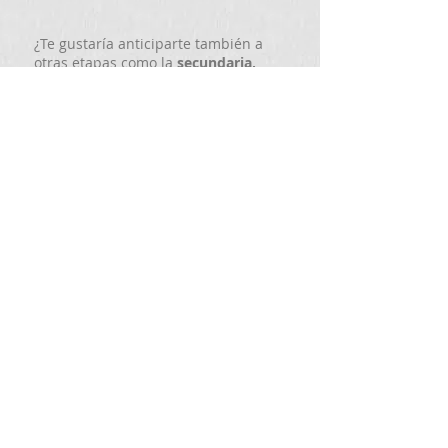
¿Te gustaría anticiparte también a
otras etapas como la
secundaria,
preparatoria
e incluso el
posgrado?
Entonces conoce
EDUCACIÓN TOTAL. Da
clic a la moneda de tu preferencia.
Para mayor informacion de
da clic aquí.
colegiaturas y fideicomiso,
Más sobre la educación - Da clic aquí